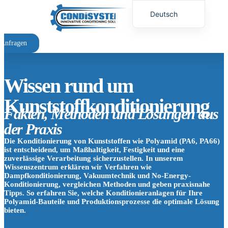
Deutsch
English (UK)
t Anfragen
Warum Konditionieren
Wissen rund um
Kunststoffkonditionierung
Fakten, Methoden und Lösungen aus
der Praxis
Die Konditionierung von Kunststoffen wie Polyamid (PA6, PA66)
ist entscheidend, um Maßhaltigkeit, Festigkeit und eine
zuverlässige Verarbeitung sicherzustellen. In unserem
Wissenszentrum erklären wir Verfahren wie
Dampfkonditionierung, Vakuumtechnik und No-Energy-
Konditionierung, vergleichen Methoden und geben praxisnahe
Tipps. So erfahren Sie, welche
Konditionieranlagen
für Ihre
Polyamid-Bauteile
und Produktionsprozesse die optimale Lösung
bieten.